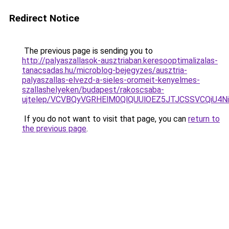
Redirect Notice
The previous page is sending you to
http://palyaszallasok-ausztriaban.keresooptimalizalas-
tanacsadas.hu/microblog-bejegyzes/ausztria-
palyaszallas-elvezd-a-sieles-oromeit-kenyelmes-
szallashelyeken/budapest/rakoscsaba-
ujtelep/VCVBQyVGRHElM0QlQUUlOEZ5JTJCSSVCQiU4N
If you do not want to visit that page, you can
return to
the previous page
.