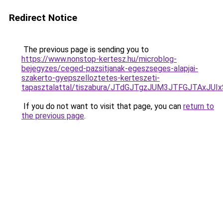
Redirect Notice
The previous page is sending you to
https://www.nonstop-kertesz.hu/microblog-
bejegyzes/ceged-pazsitjanak-egeszseges-alapjai-
szakerto-gyepszelloztetes-kerteszeti-
tapasztalattal/tiszabura/JTdGJTgzJUM3JTFGJTAxJ
If you do not want to visit that page, you can
return to
the previous page
.